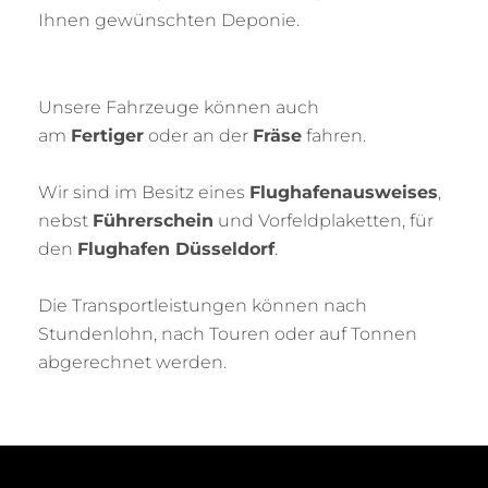
Ihnen gewünschten Deponie.
Unsere Fahrzeuge können auch
am
Fertiger
oder an der
Fräse
fahren.
Wir sind im Besitz eines
Flughafenausweises
,
nebst
Führerschein
und Vorfeldplaketten, für
den
Flughafen Düsseldorf
.
Die Transportleistungen können nach
Stundenlohn, nach Touren oder auf Tonnen
abgerechnet werden.