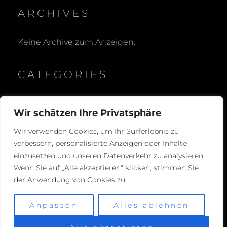
ARCHIVES
Keine Archive zum Anzeigen.
CATEGORIES
Keine Kategorien
Wir schätzen Ihre Privatsphäre
Wir verwenden Cookies, um Ihr Surferlebnis zu
verbessern, personalisierte Anzeigen oder Inhalte
einzusetzen und unseren Datenverkehr zu analysieren.
Wenn Sie auf „Alle akzeptieren" klicken, stimmen Sie
der Anwendung von Cookies zu.
COPYRIGHT © 2026
STEPHAN SCHMITZ
TRANSPORTE
. ALL RIGHTS RESERVED.
IMPRESSUM
Anpassen
Alles ablehnen
/ DATENSCHUTZERKLÄRUNG
|
FOTOGRAFIE BY
CATCH THEMES